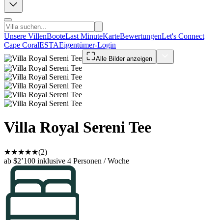
Unsere Villen
Boote
Last Minute
Karte
Bewertungen
Let's Connect
Cape Coral
ESTA
Eigentümer-Login
Alle Bilder anzeigen
Villa Royal Sereni Tee
★
★
★
★
★
(2)
ab $2’100
inklusive 4 Personen / Woche