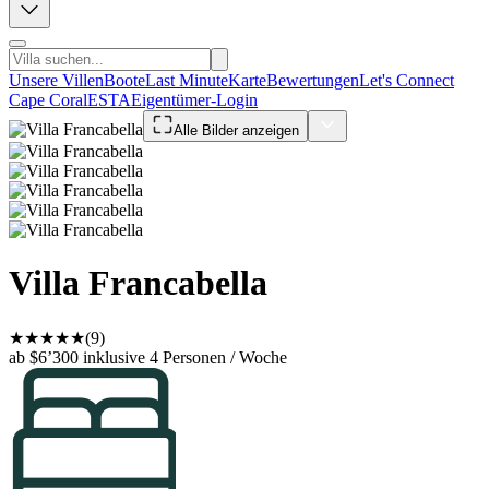
Unsere Villen
Boote
Last Minute
Karte
Bewertungen
Let's Connect
Cape Coral
ESTA
Eigentümer-Login
Alle Bilder anzeigen
Villa Francabella
★
★
★
★
★
(9)
ab $6’300
inklusive 4 Personen / Woche