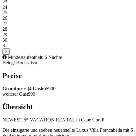
23
24
25
26
27
28
29
30
31
>
Mindestaufenthalt: 6 Nächte
Belegt
Hochsaison
Preise
Grundpreis (4 Gäste)
$900
weiterer Gast
$90
Übersicht
NEWEST 5* VACATION RENTAL in Cape Coral!
Die einzigarte und soeben neuerstellte Luxus Villa Francabella mit 5
Schlafzimmern wird Sie begeistern!