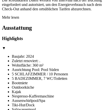
Die Kreditkarten Daten werden von Intervilla nach der Buchung
eingefordert und autorisiert, um den Energieverbrauch nach dem
Check-Out anhand den ortsüblichen Tarifen abzurechnen.
Mehr lesen
Ausstattung
Highlights
▼
Baujahr: 2024
Zuletzt renoviert: .
Wohnfläche: 360 m²
Ausrichtung Pool: Pool Süden
5 SCHLAFZIMMER / 10 Personen
5 BADEZIMMER, 7 WC/Toiletten
Bootmiete
Outdoorküche
Kajak
Nespresso-Kaffeemaschine
Aussenwhirlpool/Spa
Tiki-Hut/Dock
Salzwasserpool