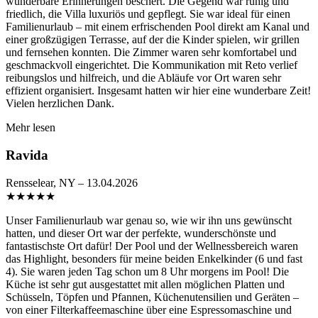
wunderbare Erinnerungen beschert. Die Gegend war ruhig und
friedlich, die Villa luxuriös und gepflegt. Sie war ideal für einen
Familienurlaub – mit einem erfrischenden Pool direkt am Kanal und
einer großzügigen Terrasse, auf der die Kinder spielen, wir grillen
und fernsehen konnten. Die Zimmer waren sehr komfortabel und
geschmackvoll eingerichtet. Die Kommunikation mit Reto verlief
reibungslos und hilfreich, und die Abläufe vor Ort waren sehr
effizient organisiert. Insgesamt hatten wir hier eine wunderbare Zeit!
Vielen herzlichen Dank.
Mehr lesen
Ravida
Rensselear, NY – 13.04.2026
★
★
★
★
★
Unser Familienurlaub war genau so, wie wir ihn uns gewünscht
hatten, und dieser Ort war der perfekte, wunderschönste und
fantastischste Ort dafür! Der Pool und der Wellnessbereich waren
das Highlight, besonders für meine beiden Enkelkinder (6 und fast
4). Sie waren jeden Tag schon um 8 Uhr morgens im Pool! Die
Küche ist sehr gut ausgestattet mit allen möglichen Platten und
Schüsseln, Töpfen und Pfannen, Küchenutensilien und Geräten –
von einer Filterkaffeemaschine über eine Espressomaschine und