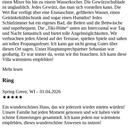
einen Mixer bis hin zu einem Wasserkocher. Die Gewürzschublade
ist unglaublich. Jedes Gewürz, das man sich vorstellen kann. Die
Wet Bar verfügt über eine Eismaschine, gefiltertes Wasser, einen
Getränkekühlschrank und sogar einen Humidor! Jedes
Schlafzimmer hat ein eigenes Bad, die Betten und die Bettwäsche
sind superbequem. Die „Tiki-Hütte“ unten am Intercoastal war Tag
und Nacht fantastisch und bietet tolle Angelmöglichkeiten. Wir
verbrachten jeden Abend auf der Terrasse, spielten Spiele und saßen
am tollen Propangasfeuer. Ich kann gar nicht genug Gutes über
diesen Ort sagen. Unser Hauptansprechpartner Sebastian war
großartig. Er war immer da, wenn wir ihn brauchten. Ich kann diese
Villa wärmstens empfehlen!
Mehr lesen
Ring
Spring Green, WI – 01.04.2026
★
★
★
★
★
Ein wunderschönes Haus, das wir jederzeit wieder mieten würden!
Unsere Familie hat jeden Moment genossen und wir haben viele
schöne Erinnerungen gesammelt. Ich kann jedem nur wärmstens
empfehlen, dieses wunderschöne Anwesen zu nutzen!