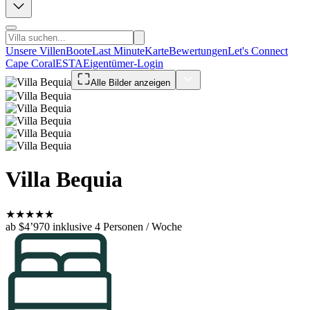
Unsere Villen
Boote
Last Minute
Karte
Bewertungen
Let's Connect
Cape Coral
ESTA
Eigentümer-Login
Alle Bilder anzeigen
Villa Bequia
★
★
★
★
★
ab $4’970
inklusive 4 Personen / Woche