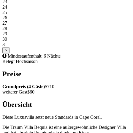
23
24
25
26
27
28
29
30
31
>
Mindestaufenthalt: 6 Nächte
Belegt
Hochsaison
Preise
Grundpreis (4 Gäste)
$710
weiterer Gast
$60
Übersicht
Diese Luxusvilla setzt neue Standards in Cape Coral.
Die Traum-Villa Bequia ist eine außergewöhnliche Designer-Villa
und hat absolute Premiumlage direkt am River.