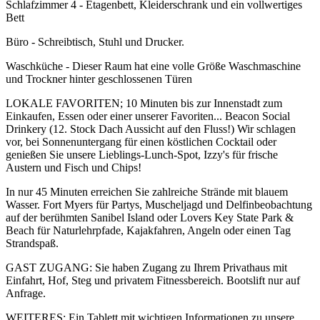
Schlafzimmer 4 - Etagenbett, Kleiderschrank und ein vollwertiges
Bett
Büro - Schreibtisch, Stuhl und Drucker.
Waschküche - Dieser Raum hat eine volle Größe Waschmaschine
und Trockner hinter geschlossenen Türen
LOKALE FAVORITEN; 10 Minuten bis zur Innenstadt zum
Einkaufen, Essen oder einer unserer Favoriten... Beacon Social
Drinkery (12. Stock Dach Aussicht auf den Fluss!) Wir schlagen
vor, bei Sonnenuntergang für einen köstlichen Cocktail oder
genießen Sie unsere Lieblings-Lunch-Spot, Izzy's für frische
Austern und Fisch und Chips!
In nur 45 Minuten erreichen Sie zahlreiche Strände mit blauem
Wasser. Fort Myers für Partys, Muscheljagd und Delfinbeobachtung
auf der berühmten Sanibel Island oder Lovers Key State Park &
Beach für Naturlehrpfade, Kajakfahren, Angeln oder einen Tag
Strandspaß.
GAST ZUGANG: Sie haben Zugang zu Ihrem Privathaus mit
Einfahrt, Hof, Steg und privatem Fitnessbereich. Bootslift nur auf
Anfrage.
WEITERES: Ein Tablett mit wichtigen Informationen zu unsere