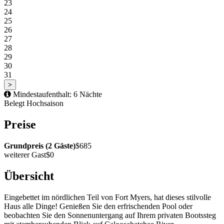
23
24
25
26
27
28
29
30
31
>
Mindestaufenthalt: 6 Nächte
Belegt
Hochsaison
Preise
Grundpreis (2 Gäste)
$685
weiterer Gast
$0
Übersicht
Eingebettet im nördlichen Teil von Fort Myers, hat dieses stilvolle
Haus alle Dinge! Genießen Sie den erfrischenden Pool oder
beobachten Sie den Sonnenuntergang auf Ihrem privaten Bootssteg