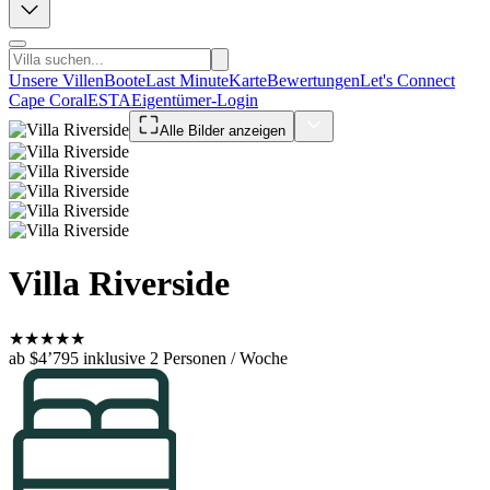
Unsere Villen
Boote
Last Minute
Karte
Bewertungen
Let's Connect
Cape Coral
ESTA
Eigentümer-Login
Alle Bilder anzeigen
Villa Riverside
★
★
★
★
★
ab $4’795
inklusive 2 Personen / Woche