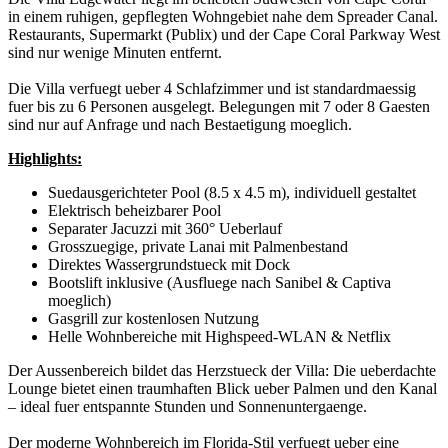
in einem ruhigen, gepflegten Wohngebiet nahe dem Spreader Canal.
Restaurants, Supermarkt (Publix) und der Cape Coral Parkway West
sind nur wenige Minuten entfernt.
Die Villa verfuegt ueber 4 Schlafzimmer und ist standardmaessig
fuer bis zu 6 Personen ausgelegt. Belegungen mit 7 oder 8 Gaesten
sind nur auf Anfrage und nach Bestaetigung moeglich.
Highlights:
Suedausgerichteter Pool (8.5 x 4.5 m), individuell gestaltet
Elektrisch beheizbarer Pool
Separater Jacuzzi mit 360° Ueberlauf
Grosszuegige, private Lanai mit Palmenbestand
Direktes Wassergrundstueck mit Dock
Bootslift inklusive (Ausfluege nach Sanibel & Captiva
moeglich)
Gasgrill zur kostenlosen Nutzung
Helle Wohnbereiche mit Highspeed-WLAN & Netflix
Der Aussenbereich bildet das Herzstueck der Villa: Die ueberdachte
Lounge bietet einen traumhaften Blick ueber Palmen und den Kanal
– ideal fuer entspannte Stunden und Sonnenuntergaenge.
Der moderne Wohnbereich im Florida-Stil verfuegt ueber eine