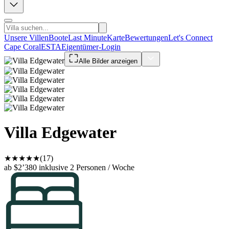
Unsere Villen
Boote
Last Minute
Karte
Bewertungen
Let's Connect
Cape Coral
ESTA
Eigentümer-Login
Alle Bilder anzeigen
Villa Edgewater
★
★
★
★
★
(17)
ab $2’380
inklusive 2 Personen / Woche