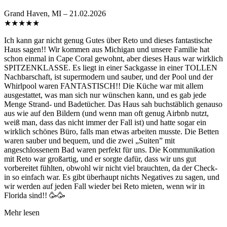
Grand Haven, MI – 21.02.2026
★
★
★
★
★
Ich kann gar nicht genug Gutes über Reto und dieses fantastische
Haus sagen!! Wir kommen aus Michigan und unsere Familie hat
schon einmal in Cape Coral gewohnt, aber dieses Haus war wirklich
SPITZENKLASSE. Es liegt in einer Sackgasse in einer TOLLEN
Nachbarschaft, ist supermodern und sauber, und der Pool und der
Whirlpool waren FANTASTISCH!! Die Küche war mit allem
ausgestattet, was man sich nur wünschen kann, und es gab jede
Menge Strand- und Badetücher. Das Haus sah buchstäblich genauso
aus wie auf den Bildern (und wenn man oft genug Airbnb nutzt,
weiß man, dass das nicht immer der Fall ist) und hatte sogar ein
wirklich schönes Büro, falls man etwas arbeiten musste. Die Betten
waren sauber und bequem, und die zwei „Suiten” mit
angeschlossenem Bad waren perfekt für uns. Die Kommunikation
mit Reto war großartig, und er sorgte dafür, dass wir uns gut
vorbereitet fühlten, obwohl wir nicht viel brauchten, da der Check-
in so einfach war. Es gibt überhaupt nichts Negatives zu sagen, und
wir werden auf jeden Fall wieder bei Reto mieten, wenn wir in
Florida sind!! 🥳🥳
Mehr lesen