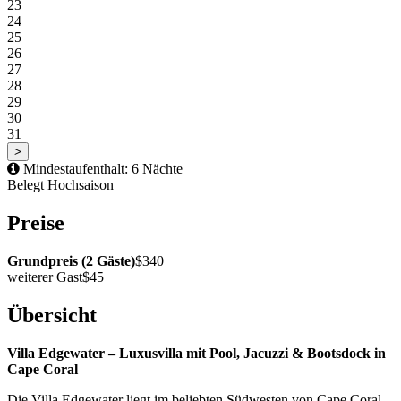
23
24
25
26
27
28
29
30
31
>
Mindestaufenthalt: 6 Nächte
Belegt
Hochsaison
Preise
Grundpreis (2 Gäste)
$340
weiterer Gast
$45
Übersicht
Villa Edgewater – Luxusvilla mit Pool, Jacuzzi & Bootsdock in
Cape Coral
Die Villa Edgewater liegt im beliebten Südwesten von Cape Coral