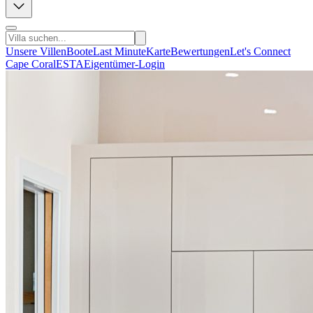
Unsere Villen
Boote
Last Minute
Karte
Bewertungen
Let's Connect
Cape Coral
ESTA
Eigentümer-Login