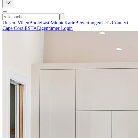
Unsere Villen
Boote
Last Minute
Karte
Bewertungen
Let's Connect
Cape Coral
ESTA
Eigentümer-Login