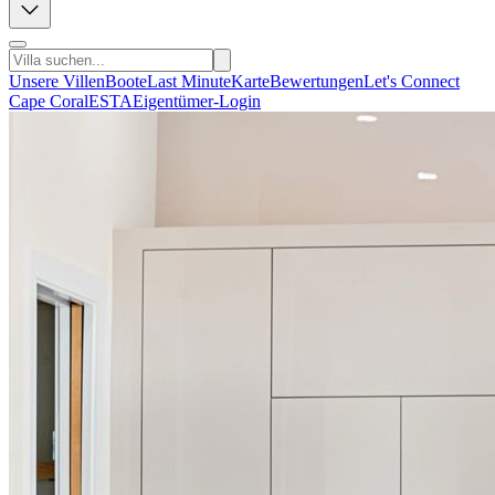
Unsere Villen
Boote
Last Minute
Karte
Bewertungen
Let's Connect
Cape Coral
ESTA
Eigentümer-Login