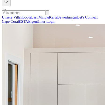
Unsere Villen
Boote
Last Minute
Karte
Bewertungen
Let's Connect
Cape Coral
ESTA
Eigentümer-Login