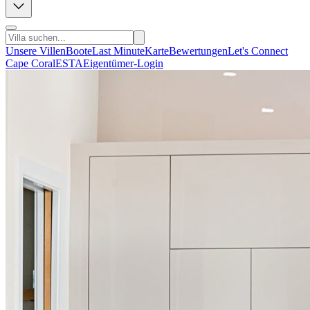
Unsere Villen
Boote
Last Minute
Karte
Bewertungen
Let's Connect
Cape Coral
ESTA
Eigentümer-Login