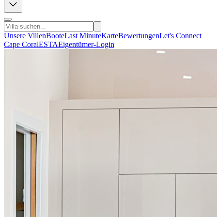
Unsere Villen
Boote
Last Minute
Karte
Bewertungen
Let's Connect
Cape Coral
ESTA
Eigentümer-Login