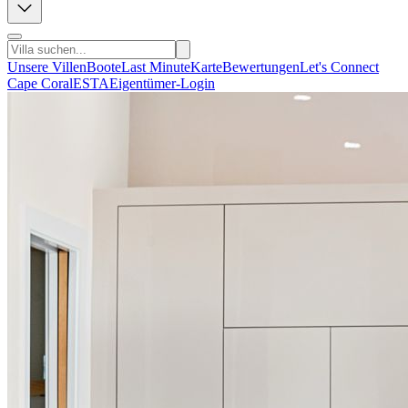
Unsere Villen
Boote
Last Minute
Karte
Bewertungen
Let's Connect
Cape Coral
ESTA
Eigentümer-Login