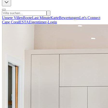
Unsere Villen
Boote
Last Minute
Karte
Bewertungen
Let's Connect
Cape Coral
ESTA
Eigentümer-Login