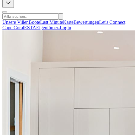
Unsere Villen
Boote
Last Minute
Karte
Bewertungen
Let's Connect
Cape Coral
ESTA
Eigentümer-Login