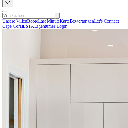
Unsere Villen
Boote
Last Minute
Karte
Bewertungen
Let's Connect
Cape Coral
ESTA
Eigentümer-Login