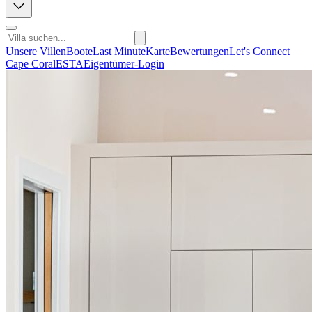
Unsere Villen
Boote
Last Minute
Karte
Bewertungen
Let's Connect
Cape Coral
ESTA
Eigentümer-Login