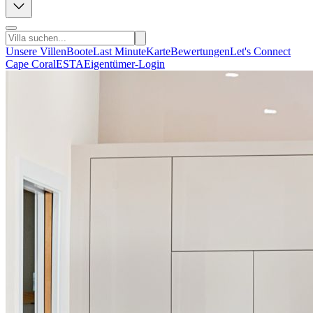
Unsere Villen
Boote
Last Minute
Karte
Bewertungen
Let's Connect
Cape Coral
ESTA
Eigentümer-Login