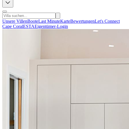
Unsere Villen
Boote
Last Minute
Karte
Bewertungen
Let's Connect
Cape Coral
ESTA
Eigentümer-Login