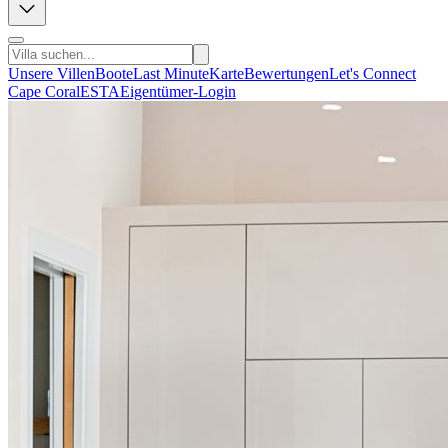
Unsere Villen
Boote
Last Minute
Karte
Bewertungen
Let's Connect
Cape Coral
ESTA
Eigentümer-Login