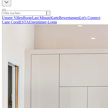
Unsere Villen
Boote
Last Minute
Karte
Bewertungen
Let's Connect
Cape Coral
ESTA
Eigentümer-Login